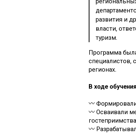
региональных
департаменто
развития и д
власти, отве
туризм.
Программа был
специалистов, 
регионах.
В ходе обучения
〰️ Формировал
〰️ Осваивали м
гостеприимств
〰️ Разрабатыва