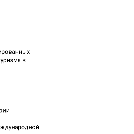
ированных
уризма в
трии
международной