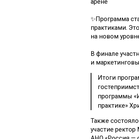
арене
✨Программа ста
практиками. Эт
на новом уровне
В финале участ
и маркетинговы
Итоги програ
гостеприимст
программы «И
практике» Хр
Также состояло
участие ректор
АНО «Россия — 