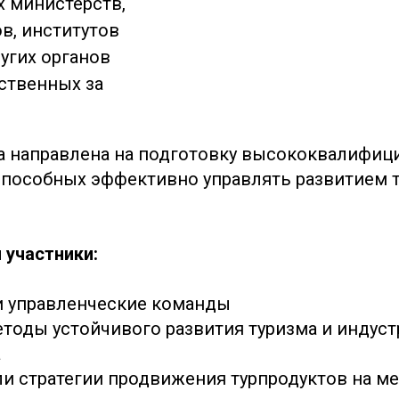
 министерств,
в, институтов
ругих органов
тственных за
а направлена на подготовку высококвалифиц
способных эффективно управлять развитием т
 участники:
и управленческие команды
етоды устойчивого развития туризма и индус
а
ли стратегии продвижения турпродуктов на 