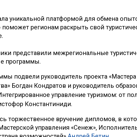
ла уникальной платформой для обмена опыт
о поможет регионам раскрыть свой туристиче
.
ники представили межрегиональные туристич
е программы.
ммы подвели руководитель проекта «Мастера
ва» Богдан Кондратов и руководитель образ
нтегрированное управление туризмом: от по
истофор Константиниди.
сь торжественное вручение дипломов, в кот
 Мастерской управления «Сенеж», Исполнител
страна возможностей»
Андрей Бетин
.