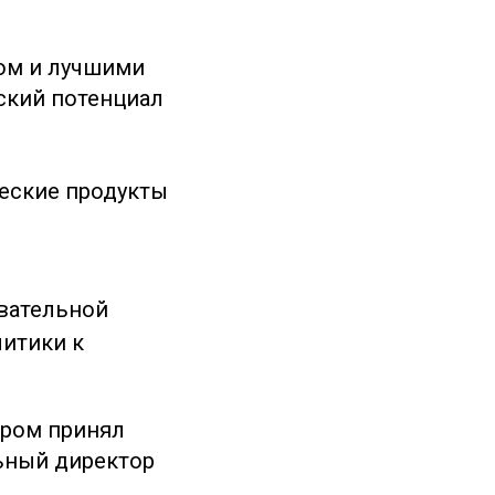
ом и лучшими
ский потенциал
еские продукты
овательной
литики к
ором принял
ьный директор