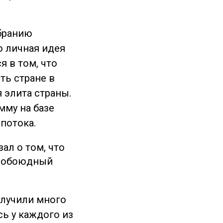
обранию
о личная идея
 в том, что
ть стране в
 элита страны.
мму на базе
 потока.
ал о том, что
то обоюдный
олучили много
сь у каждого из