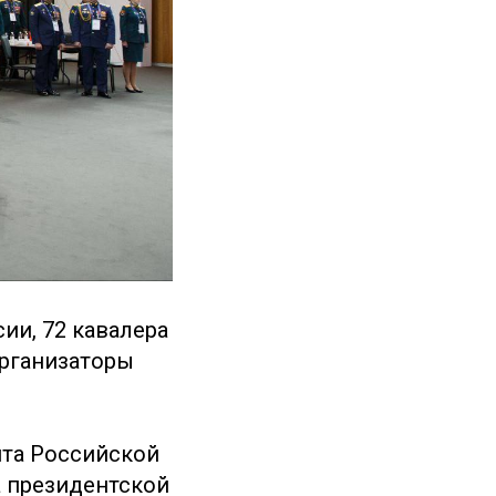
сии, 72 кавалера
организаторы
та Российской
а президентской