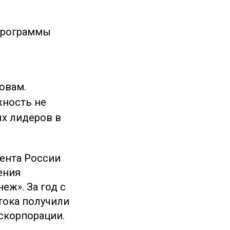
 программы
овам.
жность не
ых лидеров в
ента России
ения
еж». За год с
тока получили
скорпорации.