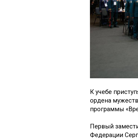
К учебе приступ
ордена мужеств
программы «Вре
Первый замест
Федерации Серг