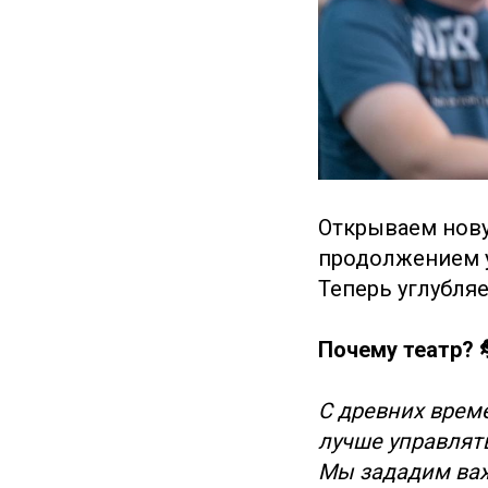
Открываем нову
продолжением у
Теперь углубля
Почему театр? 
С древних време
лучше управлят
Мы зададим важ