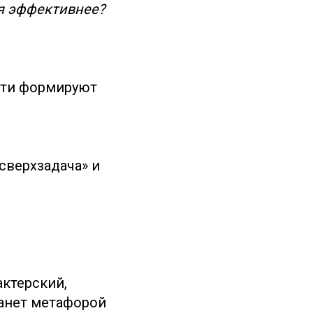
я эффективнее?
сти формируют
сверхзадача» и
актерский,
танет метафорой