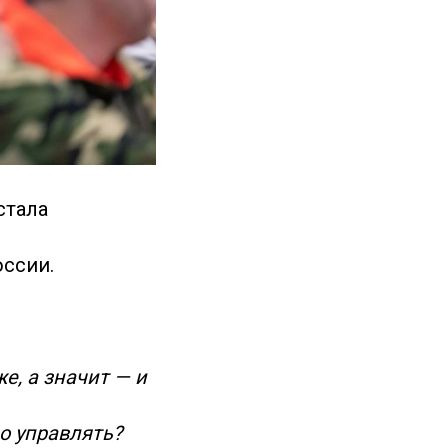
стала
оссии.
е, а значит — и
о управлять?