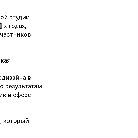
ой студии
⃣-х годах,
участников
ская
сдизайна в
по результатам
ик в сфере
н
, который