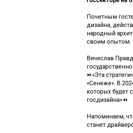
госсекторе на 
Почетным госте
дизайна, действо
народный архит
своим опытом.
Вячеслав Правд
государственног
⏩«Эта стратеги
«Сенеже». В 202
которых будет 
госдизайна»⏪
Напоминаем, чт
станет драйвер