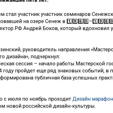
ближайшие пять лет.
м стал участник участник семинаров Сенежск
вавшей на озере Сенеж в 1️⃣9️⃣6️⃣0️⃣–1️⃣9️⃣8️⃣0️
ектор РФ Андрей Боков, который вдохновил 
зинский, руководитель направления «Мастер
о дизайна», подчеркнул:
ческая сессия – начало работы Мастерской го
4 году пройдет еще ряд знаковых событий, в 
сформирована публичная база успешных практ
о с июля по ноябрь проходит
Дизайн марафо
ом новой российской дизайн-культуры.